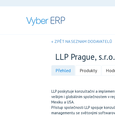
« ZPĚT NA SEZNAM DODAVATELŮ
LLP Prague, s.r.o.
Přehled
Produkty
Hod
LLP poskytuje konzultační a implemen
velkým i globálním společnostem v regi
Mexiku a USA.
Přístup společnosti LLP spojuje konzul
managementu se světovými softwarovým