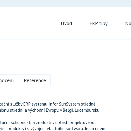
Úvod
ERP tipy
No
nocení
Reference
tační služby ERP systému Infor SunSystem středně
onu střední a východní Evropy, v Belgii, Lucembursku,
tační schopnosti a znalosti v oblasti projektového
i produkty i s vývojem vlastního softwaru. Jejím cílem